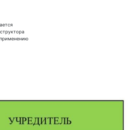
ается
нструктора
м применению