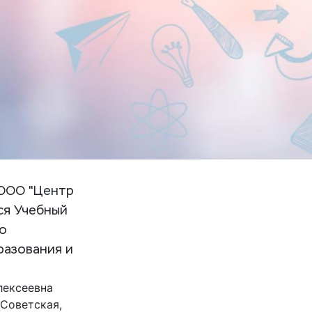
 ООО "Центр
ся Учебный
о
разования и
лексеевна
 Советская,