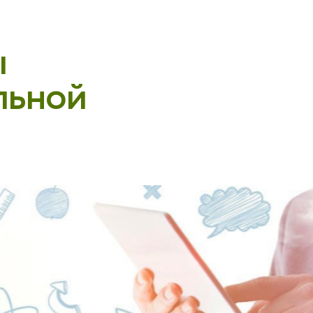
ы
льной