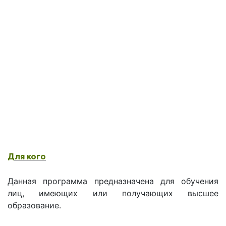
использованием дистанционных образовательных
технологий, электронного обучения и в сетевой
форме»)
– Приказ Министерства труда и социальной
защиты РФ от 24 июля 2015 г. N 514н "Об
утверждении профессионального стандарта
"Педагог-психолог (психолог в сфере
образования)"
Для кого
Данная программа предназначена для обучения
лиц, имеющих или получающих высшее
образование.