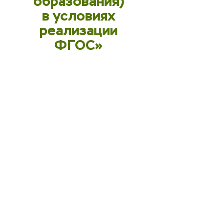
образования)
в условиях
реализации
ФГОС»
Нормативные правовые основания разработки
программы
– Федеральный закон от 29 декабря 2012 г. № 273-
ФЗ «Об образовании
в Российской Федерации» (с изменениями и
дополнениями)
– Порядок организации и осуществления
образовательной деятельности
по дополнительным профессиональным